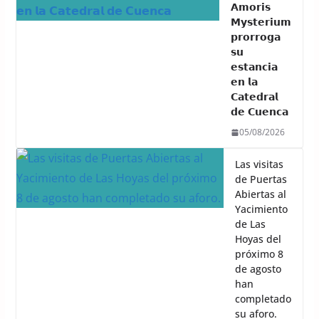
𝗔𝗺𝗼𝗿𝗶𝘀
𝗠𝘆𝘀𝘁𝗲𝗿𝗶𝘂𝗺
𝗽𝗿𝗼𝗿𝗿𝗼𝗴𝗮
𝘀𝘂
𝗲𝘀𝘁𝗮𝗻𝗰𝗶𝗮
𝗲𝗻 𝗹𝗮
𝗖𝗮𝘁𝗲𝗱𝗿𝗮𝗹
𝗱𝗲 𝗖𝘂𝗲𝗻𝗰𝗮
05/08/2026
Las visitas
de Puertas
Abiertas al
Yacimiento
de Las
Hoyas del
próximo 8
de agosto
han
completado
su aforo.