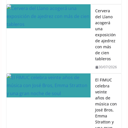
Cervera
del Llano
acogerá
una
exposición
de ajedrez
con más
de cien
tableros
30/07/2026
El FIMUC
celebra
veinte
años de
música con
José Bros,
Emma
Stratton y
una gran