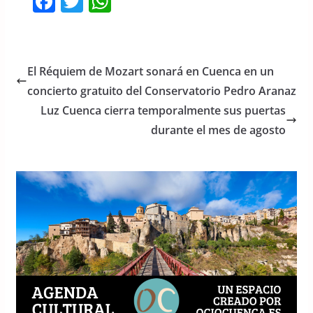
F
T
W
a
w
h
c
itt
at
e
er
s
El Réquiem de Mozart sonará en Cuenca en un
b
A
concierto gratuito del Conservatorio Pedro Aranaz
o
p
Luz Cuenca cierra temporalmente sus puertas
o
p
durante el mes de agosto
k