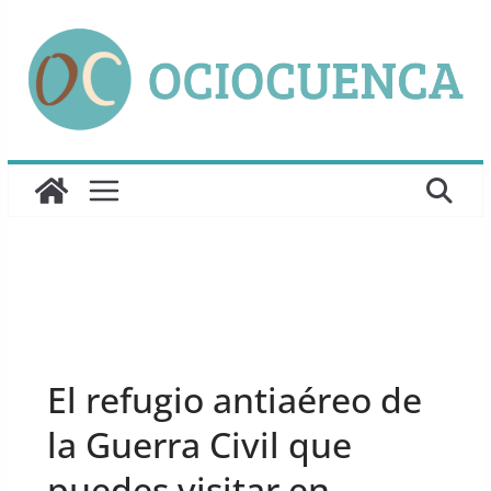
Saltar
al
contenido
UNCATEGORIZED
El refugio antiaéreo de
la Guerra Civil que
puedes visitar en