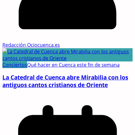
Redacción Ociocuenca.es
Conciertos
Qué hacer en Cuenca este fin de semana
La Catedral de Cuenca abre Mirabilia con los
antiguos cantos cristianos de Oriente