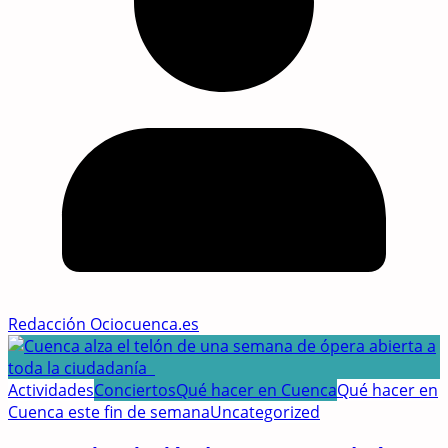
Redacción Ociocuenca.es
Actividades
Conciertos
Qué hacer en Cuenca
Qué hacer en
Cuenca este fin de semana
Uncategorized