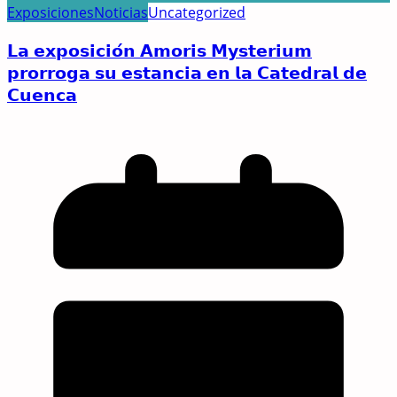
Exposiciones
Noticias
Uncategorized
𝗟𝗮 𝗲𝘅𝗽𝗼𝘀𝗶𝗰𝗶𝗼́𝗻 𝗔𝗺𝗼𝗿𝗶𝘀 𝗠𝘆𝘀𝘁𝗲𝗿𝗶𝘂𝗺
𝗽𝗿𝗼𝗿𝗿𝗼𝗴𝗮 𝘀𝘂 𝗲𝘀𝘁𝗮𝗻𝗰𝗶𝗮 𝗲𝗻 𝗹𝗮 𝗖𝗮𝘁𝗲𝗱𝗿𝗮𝗹 𝗱𝗲
𝗖𝘂𝗲𝗻𝗰𝗮