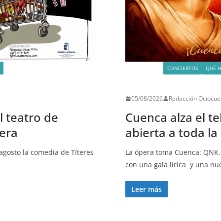
ACTIVIDADES
CONCIERTOS
QUÉ H
UNCATEGORIZED
05/08/2026
Redacción Ociocue
l teatro de
Cuenca alza el t
era
abierta a toda l
agosto la comedia de Títeres
La ópera toma Cuenca: QNK.Ó
con una gala lírica y una n
Leer más