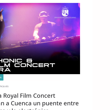
A
QUÉ HACER EN CUENCA ESTE FIN DE SEMANA
nca.es
a Royal Film Concert
án a Cuenca un puente entre