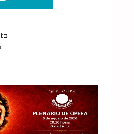
sto
a