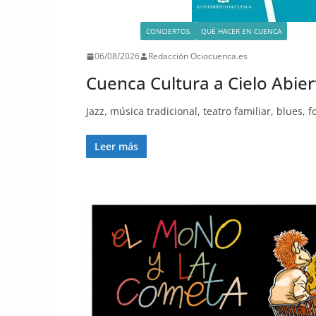
ACTIVIDADES
CONCIERTOS
QUÉ HACER EN CUENCA
QUÉ H
06/08/2026
Redacción Ociocuenca.es
Cuenca Cultura a Cielo Abier
Jazz, música tradicional, teatro familiar, blues, 
Leer más