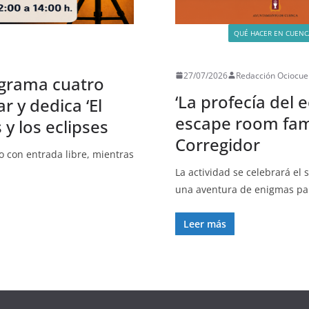
ACTIVIDADES
QUÉ HACER EN CUENC
UNCATEGORIZED
27/07/2026
Redacción Ociocue
ograma cuatro
‘La profecía del 
r y dedica ‘El
escape room fami
 y los eclipses
Corregidor
to con entrada libre, mientras
La actividad se celebrará el 
una aventura de enigmas pa
Leer más