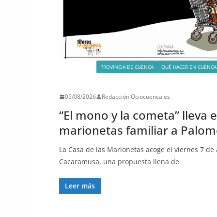
ACTIVIDADES
PROVINCIA DE CUENCA
QUÉ HACER EN CUENCA
QUÉ HACER EN CUENCA ESTE FIN DE SEMANA
05/08/2026
Redacción Ociocuenca.es
“El mono y la cometa” lleva e
marionetas familiar a Palom
La Casa de las Marionetas acoge el viernes 7 de 
Cacaramusa, una propuesta llena de
Leer más