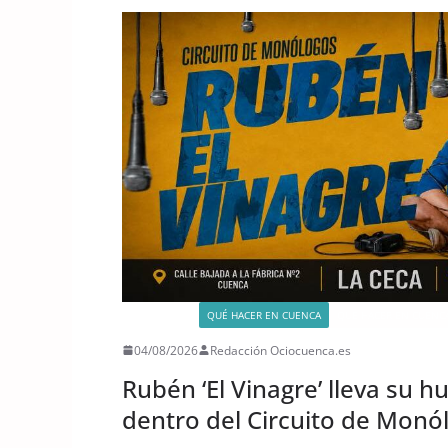
ACTIVIDADES
QUÉ HACER EN CUENCA
QUÉ HACER EN CUENCA
04/08/2026
Redacción Ociocuenca.es
Rubén ‘El Vinagre’ lleva su 
dentro del Circuito de Monó