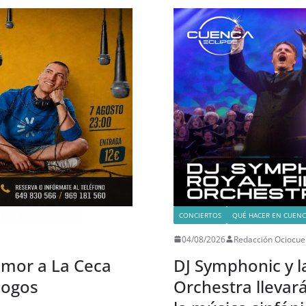
 ESTE FIN DE SEMANA
CONCIERTOS
QUÉ HACER EN CUENC
04/08/2026
Redacción Ociocue
humor a La Ceca
DJ Symphonic y l
logos
Orchestra llevar