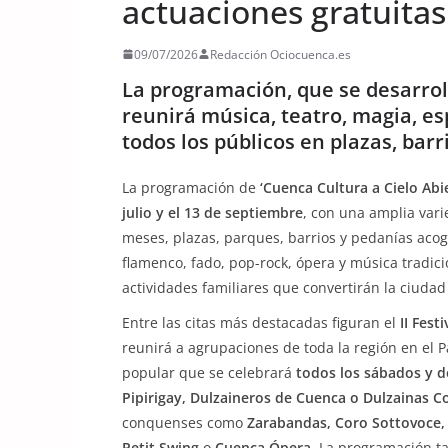
actuaciones gratuitas
09/07/2026
Redacción Ociocuenca.es
La programación, que se desarroll
reunirá música, teatro, magia, es
todos los públicos en plazas, barr
La programación de
‘Cuenca Cultura a Cielo Abi
julio y el 13 de septiembre
, con una amplia var
meses, plazas, parques, barrios y pedanías acoge
flamenco, fado, pop-rock, ópera y música tradici
actividades familiares que convertirán la ciudad 
Entre las citas más destacadas figuran el
II Fes
reunirá a agrupaciones de toda la región en el 
popular que se celebrará
todos los sábados y 
Pipirigay, Dulzaineros de Cuenca o Dulzainas C
conquenses como
Zarabandas, Coro Sottovoce,
Petit Swing
o
Cuenca Ópera
. La programación t