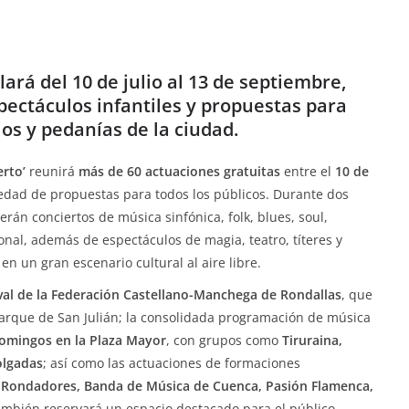
ará del 10 de julio al 13 de septiembre,
pectáculos infantiles y propuestas para
ios y pedanías de la ciudad.
erto’
reunirá
más de 60 actuaciones gratuitas
entre el
10 de
iedad de propuestas para todos los públicos. Durante dos
rán conciertos de música sinfónica, folk, blues, soul,
onal, además de espectáculos de magia, teatro, títeres y
en un gran escenario cultural al aire libre.
tival de la Federación Castellano-Manchega de Rondallas
, que
Parque de San Julián; la consolidada programación de música
domingos en la Plaza Mayor
, con grupos como
Tiruraina,
olgadas
; así como las actuaciones de formaciones
 Rondadores, Banda de Música de Cuenca, Pasión Flamenca,
ambién reservará un espacio destacado para el público