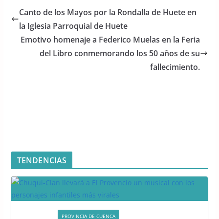
e
er
s
Canto de los Mayos por la Rondalla de Huete en
b
A
la Iglesia Parroquial de Huete
o
p
Emotivo homenaje a Federico Muelas en la Feria
o
p
del Libro conmemorando los 50 años de su
fallecimiento.
k
TENDENCIAS
ACTIVIDADES
PROVINCIA DE CUENCA