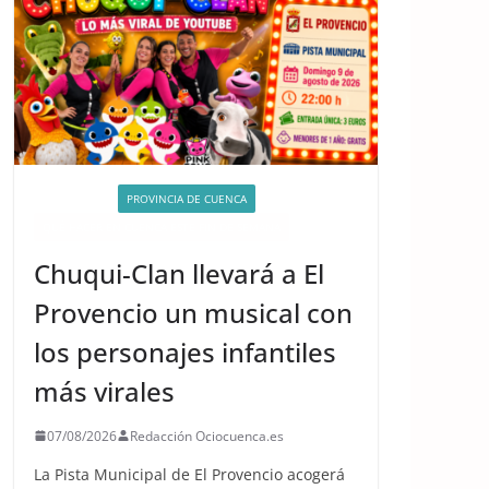
ACTIVIDADES
PROVINCIA DE CUENCA
QUÉ HACER EN CUENCA ESTE FIN DE SEMANA
Chuqui-Clan llevará a El
Provencio un musical con
los personajes infantiles
más virales
07/08/2026
Redacción Ociocuenca.es
La Pista Municipal de El Provencio acogerá