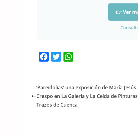
👉 Ver m
Consult
F
T
W
a
w
h
c
itt
at
e
er
s
‘Pareidolias’ una exposición de María Jesús
b
A
Crespo en La Galería y La Celda de Pinturas
o
p
Trazos de Cuenca
o
p
k