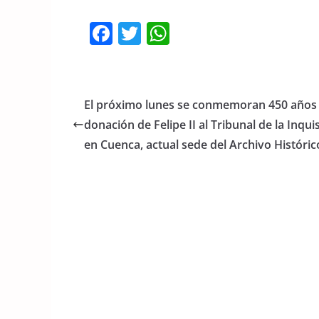
F
T
W
a
w
h
c
itt
at
e
er
s
El próximo lunes se conmemoran 450 años 
b
A
donación de Felipe II al Tribunal de la Inqui
o
p
en Cuenca, actual sede del Archivo Históric
o
p
k