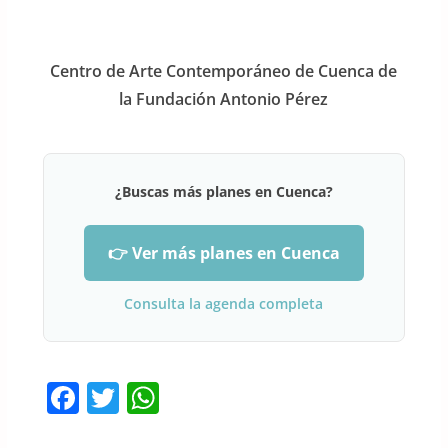
Centro de Arte Contemporáneo de Cuenca de
la Fundación Antonio Pérez
¿Buscas más planes en Cuenca?
👉 Ver más planes en Cuenca
Consulta la agenda completa
F
T
W
a
w
h