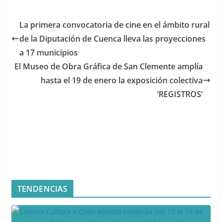
c
itt
at
e
er
s
La primera convocatoria de cine en el ámbito rural
b
A
de la Diputación de Cuenca lleva las proyecciones
o
p
a 17 municipios
o
p
El Museo de Obra Gráfica de San Clemente amplía
hasta el 19 de enero la exposición colectiva
k
‘REGISTROS’
TENDENCIAS