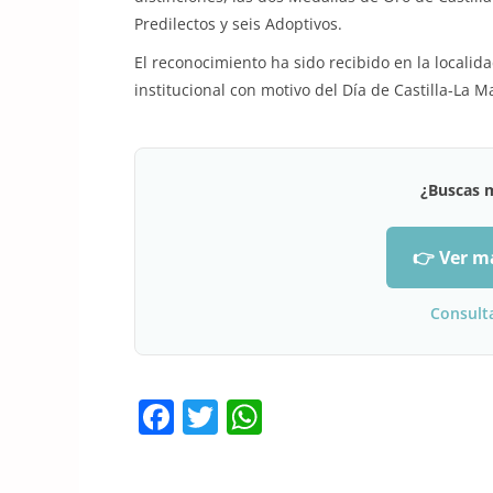
Predilectos y seis Adoptivos.
El reconocimiento ha sido recibido en la locali
institucional con motivo del Día de Castilla-La 
¿Buscas 
👉 Ver m
Consult
F
T
W
a
w
h
c
itt
at