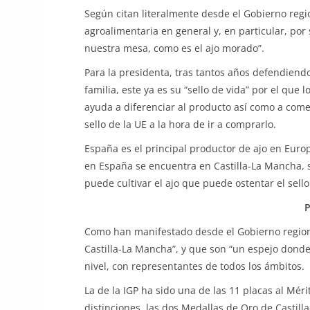
Según citan literalmente desde el Gobierno regio
agroalimentaria en general y, en particular, por 
nuestra mesa, como es el ajo morado”.
Para la presidenta, tras tantos años defendiend
familia, este ya es su “sello de vida” por el que 
ayuda a diferenciar al producto así como a come
sello de la UE a la hora de ir a comprarlo.
España es el principal productor de ajo en Europ
en España se encuentra en Castilla-La Mancha, s
puede cultivar el ajo que puede ostentar el sello
Como han manifestado desde el Gobierno regiona
Castilla-La Mancha”, y que son “un espejo dond
nivel, con representantes de todos los ámbitos.
La de la IGP ha sido una de las 11 placas al Mér
distinciones, las dos Medallas de Oro de Castil