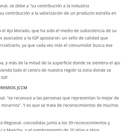
nal, se debe a “su contribución a la industria
su contribución a la valorización de un producto estrella en
o el Ajo Morado, que ha sido el medio de subsistencia de su
los asociados a la IGP apostaron: un sello de calidad que
rcializarlo, ya que cada vez más el consumidor busca ese
a, y más de la mitad de la superficie donde se siembra el ajo
iendo todo el centro de nuestra región la zona donde se
 IGP.
PREMIOS JCCM
l, “se reconoce a las personas que representan lo mejor de
e mirarnos”. Y es que se trata de reconocimientos de muchos
ito Regional, concedidas junto a los 39 reconocimientos y
la-La Mancha, o el nombramiento de 20 Hijas e Hijos