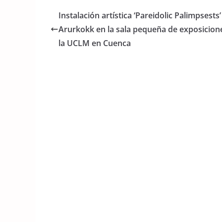
e
er
s
Instalación artística ‘Pareidolic Palimpsests’
b
A
Arurkokk en la sala pequeña de exposicion
o
p
la UCLM en Cuenca
o
p
k