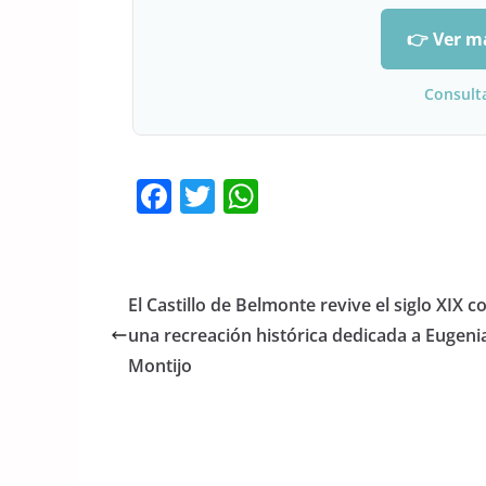
👉 Ver m
Consult
F
T
W
a
w
h
c
itt
at
e
er
s
El Castillo de Belmonte revive el siglo XIX c
b
A
una recreación histórica dedicada a Eugeni
o
p
Montijo
o
p
k