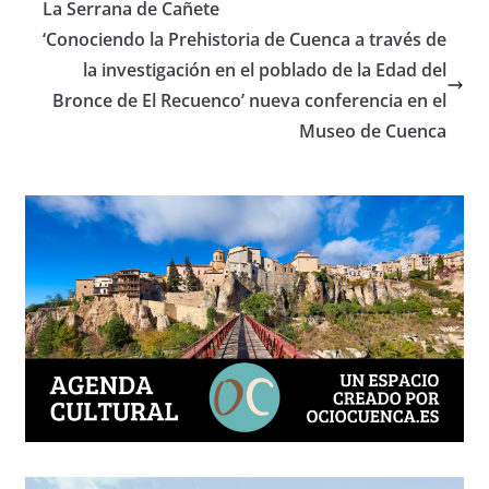
b
A
La Serrana de Cañete
o
p
‘Conociendo la Prehistoria de Cuenca a través de
o
p
la investigación en el poblado de la Edad del
Bronce de El Recuenco’ nueva conferencia en el
k
Museo de Cuenca