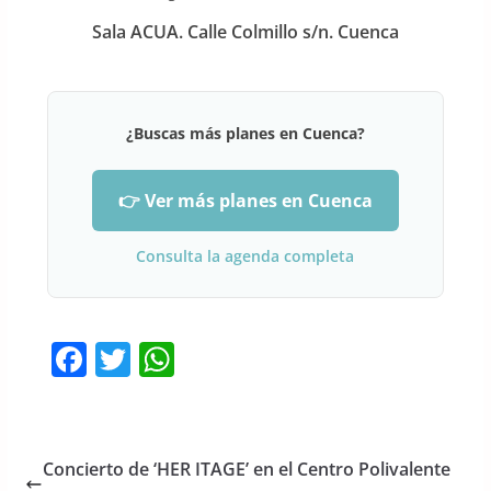
Sala ACUA. Calle Colmillo s/n. Cuenca
¿Buscas más planes en Cuenca?
👉 Ver más planes en Cuenca
Consulta la agenda completa
F
T
W
a
w
h
c
itt
at
e
er
s
Concierto de ‘HER ITAGE’ en el Centro Polivalente