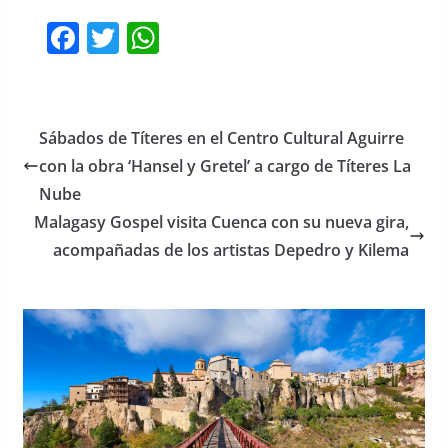
F
T
W
a
w
h
c
itt
at
e
er
s
Sábados de Títeres en el Centro Cultural Aguirre
b
A
con la obra ‘Hansel y Gretel’ a cargo de Títeres La
o
p
Nube
o
p
Malagasy Gospel visita Cuenca con su nueva gira,
acompañadas de los artistas Depedro y Kilema
k