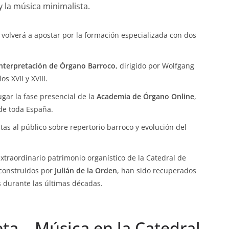
 la música minimalista.
 volverá a apostar por la formación especializada con dos
Interpretación de Órgano Barroco
, dirigido por Wolfgang
s XVII y XVIII.
ugar la fase presencial de la
Academia de Órgano Online
,
de toda España.
s al público sobre repertorio barroco y evolución del
traordinario patrimonio organístico de la Catedral de
, construidos por
Julián de la Orden
, han sido recuperados
s durante las últimas décadas.
a – Música en la Catedral