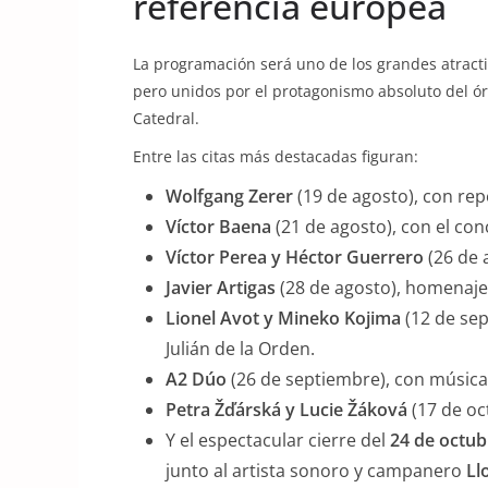
referencia europea
La programación será uno de los grandes atracti
pero unidos por el protagonismo absoluto del ór
Catedral.
Entre las citas más destacadas figuran:
Wolfgang Zerer
(19 de agosto), con repe
Víctor Baena
(21 de agosto), con el con
Víctor Perea y Héctor Guerrero
(26 de 
Javier Artigas
(28 de agosto), homenaje
Lionel Avot y Mineko Kojima
(12 de sep
Julián de la Orden.
A2 Dúo
(26 de septiembre), con música d
Petra Žďárská y Lucie Žáková
(17 de oc
Y el espectacular cierre del
24 de octub
junto al artista sonoro y campanero
Ll