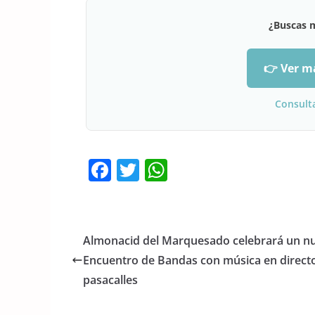
¿Buscas 
👉 Ver m
Consult
F
T
W
a
w
h
c
itt
at
e
er
s
Almonacid del Marquesado celebrará un n
b
A
Encuentro de Bandas con música en direct
o
p
pasacalles
o
p