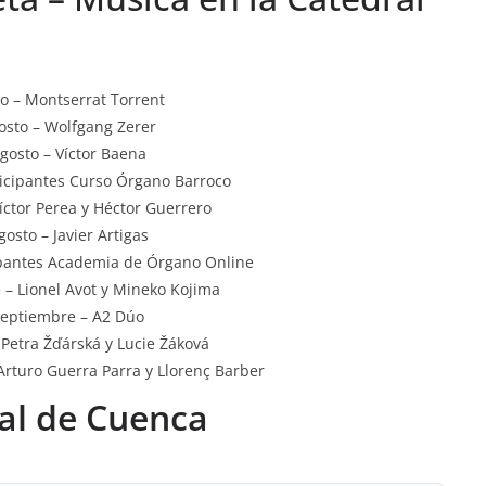
io – Montserrat Torrent
osto – Wolfgang Zerer
gosto – Víctor Baena
ticipantes Curso Órgano Barroco
íctor Perea y Héctor Guerrero
gosto – Javier Artigas
cipantes Academia de Órgano Online
 – Lionel Avot y Mineko Kojima
septiembre – A2 Dúo
 Petra Žďárská y Lucie Žáková
Arturo Guerra Parra y Llorenç Barber
al de Cuenca