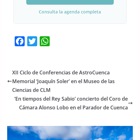
Consulta la agenda completa
F
T
W
a
w
h
c
itt
at
e
er
s
XII Ciclo de Conferencias de AstroCuenca
b
A
Memorial ‘Joaquín Soler’ en el Museo de las
o
p
Ciencias de CLM
o
p
‘En tiempos del Rey Sabio’ concierto del Coro de
Cámara Alonso Lobo en el Parador de Cuenca
k