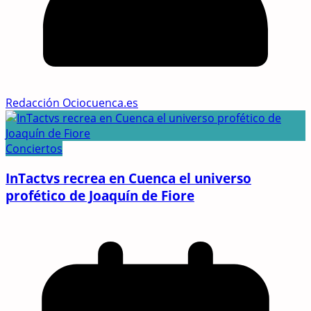
Redacción Ociocuenca.es
Conciertos
InTactvs recrea en Cuenca el universo
profético de Joaquín de Fiore