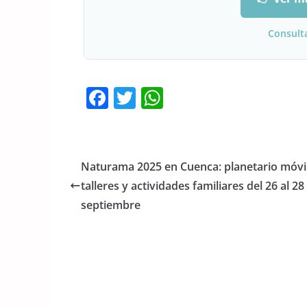
Consult
F
T
W
a
w
h
c
itt
at
e
er
s
Naturama 2025 en Cuenca: planetario móvil
b
A
talleres y actividades familiares del 26 al 28
o
p
septiembre
o
p
k