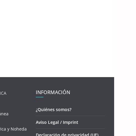
INFORMACIÓN
NCA
¿Quiénes somos?
ánea
Aviso Legal / Imprint
vica y Noheda
Declaración de privacidad (UE)