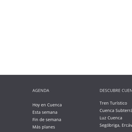
AGENDA
DESCUBRE CUE
Tren Turístico
Hoy en Cuenca
Cuenca Subterr
Esta semana
Luz Cuenca
Fin de semana
Segóbriga, Ercá
Más planes