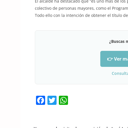
El alcalde ha destacado que “es uno más de los
colectivo de personas mayores, como el Programa
Todo ello con la intención de obtener el título 
¿Buscas 
👉 Ver m
Consult
F
T
W
a
w
h
c
itt
at
e
er
s