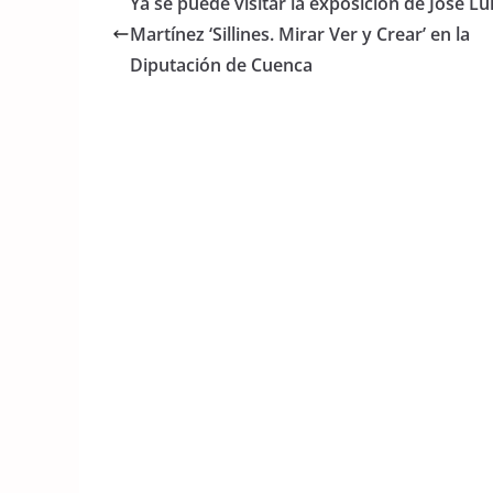
Ya se puede visitar la exposición de José Lu
b
A
Martínez ‘Sillines. Mirar Ver y Crear’ en la
o
p
Diputación de Cuenca
o
p
k