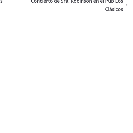
is
Concierto de Sra. Robinson en el Pub Los
Clásicos