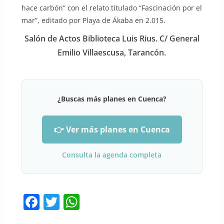
hace carbón” con el relato titulado “Fascinación por el
mar”, editado por Playa de Ákaba en 2.015.
Salón de Actos Biblioteca Luis Rius. C/ General
Emilio Villaescusa, Tarancón.
¿Buscas más planes en Cuenca?
👉 Ver más planes en Cuenca
Consulta la agenda completa
F
T
W
a
w
h