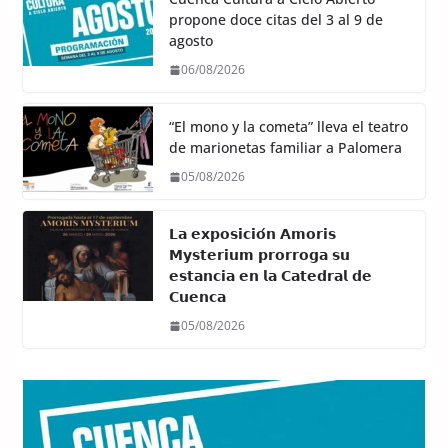
propone doce citas del 3 al 9 de
agosto
06/08/2026
“El mono y la cometa” lleva el teatro
de marionetas familiar a Palomera
05/08/2026
𝗟𝗮 𝗲𝘅𝗽𝗼𝘀𝗶𝗰𝗶𝗼́𝗻 𝗔𝗺𝗼𝗿𝗶𝘀
𝗠𝘆𝘀𝘁𝗲𝗿𝗶𝘂𝗺 𝗽𝗿𝗼𝗿𝗿𝗼𝗴𝗮 𝘀𝘂
𝗲𝘀𝘁𝗮𝗻𝗰𝗶𝗮 𝗲𝗻 𝗹𝗮 𝗖𝗮𝘁𝗲𝗱𝗿𝗮𝗹 𝗱𝗲
𝗖𝘂𝗲𝗻𝗰𝗮
05/08/2026