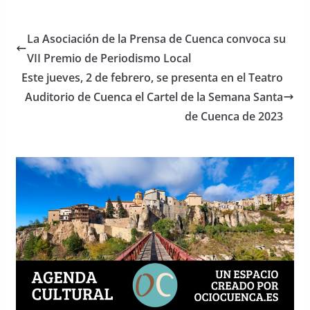
c
itt
at
e
er
s
La Asociación de la Prensa de Cuenca convoca su
b
A
VII Premio de Periodismo Local
o
p
Este jueves, 2 de febrero, se presenta en el Teatro
o
p
Auditorio de Cuenca el Cartel de la Semana Santa
de Cuenca de 2023
k