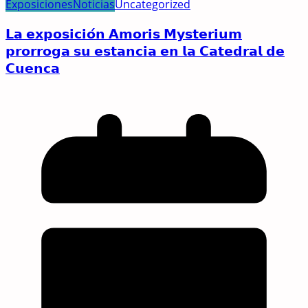
Exposiciones
Noticias
Uncategorized
𝗟𝗮 𝗲𝘅𝗽𝗼𝘀𝗶𝗰𝗶𝗼́𝗻 𝗔𝗺𝗼𝗿𝗶𝘀 𝗠𝘆𝘀𝘁𝗲𝗿𝗶𝘂𝗺
𝗽𝗿𝗼𝗿𝗿𝗼𝗴𝗮 𝘀𝘂 𝗲𝘀𝘁𝗮𝗻𝗰𝗶𝗮 𝗲𝗻 𝗹𝗮 𝗖𝗮𝘁𝗲𝗱𝗿𝗮𝗹 𝗱𝗲
𝗖𝘂𝗲𝗻𝗰𝗮