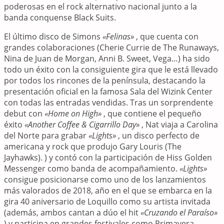
poderosas en el rock alternativo nacional junto a la
banda conquense Black Suits.
El último disco de Simons
«Felinas»
, que cuenta con
grandes colaboraciones (Cherie Currie de The Runaways,
Nina de Juan de Morgan, Anni B. Sweet, Vega…) ha sido
todo un éxito con la consiguiente gira que le está llevado
por todos los rincones de la península, destacando la
presentación oficial en la famosa Sala del Wizink Center
con todas las entradas vendidas. Tras un sorprendente
debut con
«Home on High»
, que contiene el pequeño
éxito
«Another Coffee & Cigarrillo Day»
, Nat viaja a Carolina
del Norte para grabar
«Lights»
, un disco perfecto de
americana y rock que produjo Gary Louris (The
Jayhawks). ) y contó con la participación de Hiss Golden
Messenger como banda de acompañamiento.
«Lights»
consigue posicionarse como uno de los lanzamientos
más valorados de 2018, año en el que se embarca en la
gira 40 aniversario de Loquillo como su artista invitada
(además, ambos cantan a dúo el hit
«Cruzando el Paraíso»
) y participa en grandes festivales como Primavera