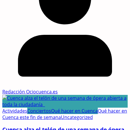
Redacción Ociocuenca.es
Actividades
Conciertos
Qué hacer en Cuenca
Qué hacer en
Cuenca este fin de semana
Uncategorized
Cuenca alza el telón de una semana de ópera