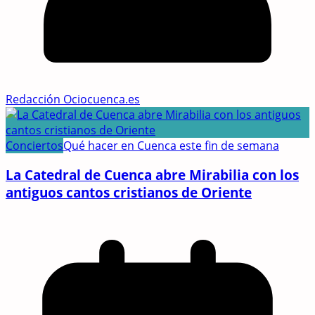
Redacción Ociocuenca.es
Conciertos
Qué hacer en Cuenca este fin de semana
La Catedral de Cuenca abre Mirabilia con los
antiguos cantos cristianos de Oriente