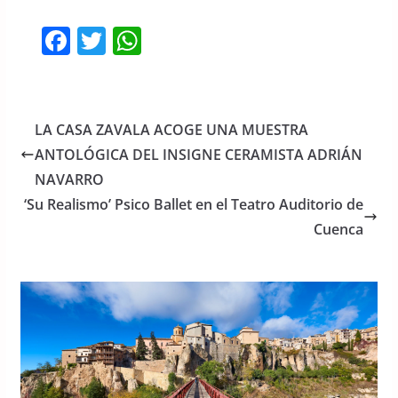
F
T
W
a
w
h
c
itt
at
e
er
s
LA CASA ZAVALA ACOGE UNA MUESTRA
b
A
ANTOLÓGICA DEL INSIGNE CERAMISTA ADRIÁN
o
p
NAVARRO
o
p
‘Su Realismo’ Psico Ballet en el Teatro Auditorio de
Cuenca
k