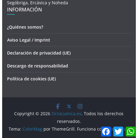
Segóbriga, Ercávica y Noheda
INFORMACIÓN
¿Quiénes somos?
Aviso Legal / Imprint
Declaración de privacidad (UE)
Descargo de responsabilidad
Política de cookies (UE)
Copyright © 2026
Ociocuenca.es
. Todos los derechos
reservados.
F
T
Tema:
ColorMag
por ThemeGrill. Funciona con
WordPress
.
a
w