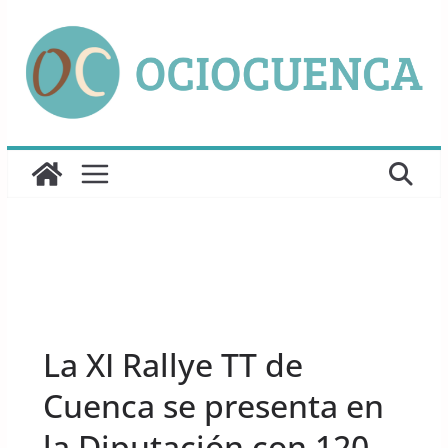
Saltar
al
contenido
UNCATEGORIZED
La XI Rallye TT de
Cuenca se presenta en
la Diputación con 120