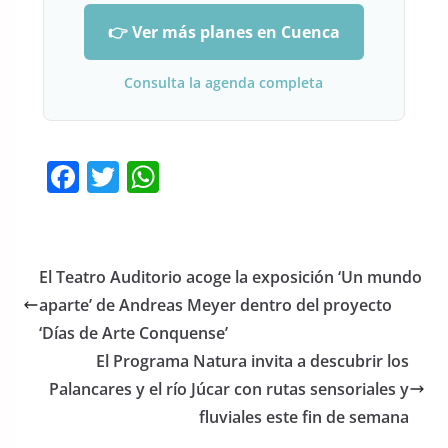
👉 Ver más planes en Cuenca
Consulta la agenda completa
F
T
W
a
w
h
c
itt
at
e
er
s
El Teatro Auditorio acoge la exposición ‘Un mundo
b
A
aparte’ de Andreas Meyer dentro del proyecto
o
p
‘Días de Arte Conquense’
o
p
El Programa Natura invita a descubrir los
Palancares y el río Júcar con rutas sensoriales y
k
fluviales este fin de semana