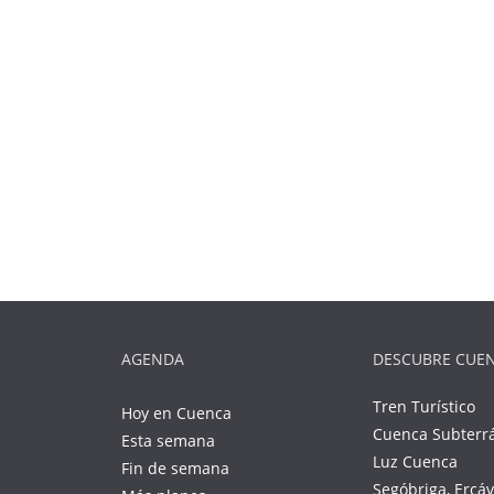
AGENDA
DESCUBRE CUE
Tren Turístico
Hoy en Cuenca
Cuenca Subterr
Esta semana
Luz Cuenca
Fin de semana
Segóbriga, Ercá