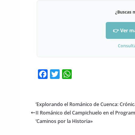
¿Buscas 
👉 Ver m
Consult
F
T
W
a
w
h
c
itt
at
e
er
s
‘Explorando el Románico de Cuenca: Crónic
b
A
II Románico del Campichuelo en el Progra
o
p
‘Caminos por la Historia»
o
p