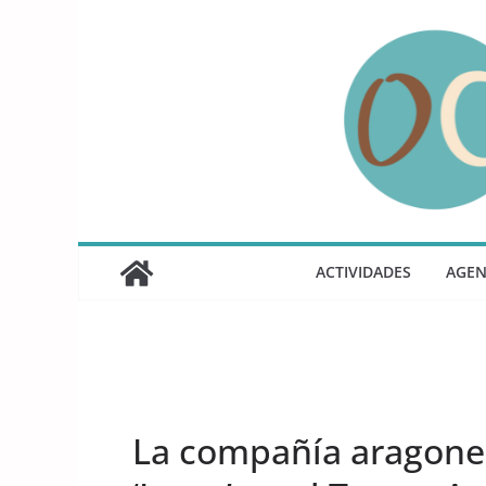
Saltar
al
contenido
ACTIVIDADES
AGE
UNCATEGORIZED
La compañía aragones