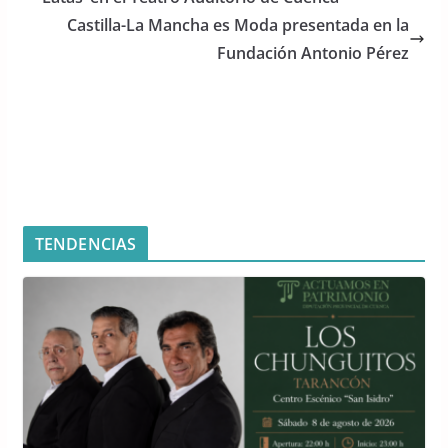
o
p
Castilla-La Mancha es Moda presentada en la
o
p
Fundación Antonio Pérez
k
TENDENCIAS