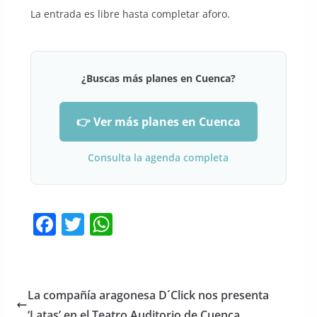
La entrada es libre hasta completar aforo.
¿Buscas más planes en Cuenca?
👉 Ver más planes en Cuenca
Consulta la agenda completa
F
T
W
a
w
h
c
itt
at
e
er
s
La compañía aragonesa D´Click nos presenta
b
A
‘Latas’ en el Teatro Auditorio de Cuenca