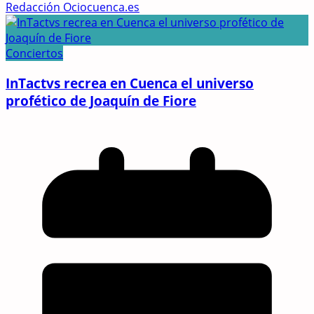
Redacción Ociocuenca.es
Conciertos
InTactvs recrea en Cuenca el universo
profético de Joaquín de Fiore