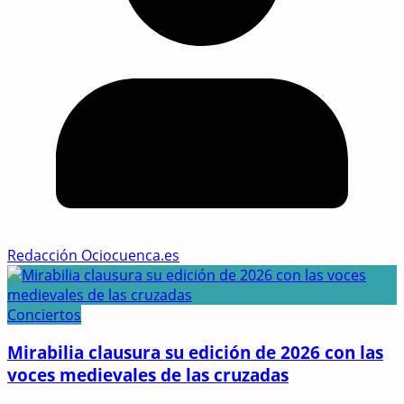
Redacción Ociocuenca.es
Conciertos
Mirabilia clausura su edición de 2026 con las
voces medievales de las cruzadas