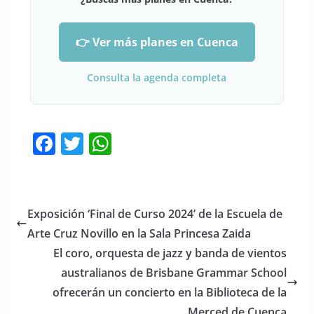
👉 Ver más planes en Cuenca
Consulta la agenda completa
F
T
W
a
w
h
c
itt
at
e
er
s
Exposición ‘Final de Curso 2024’ de la Escuela de
b
A
Arte Cruz Novillo en la Sala Princesa Zaida
o
p
El coro, orquesta de jazz y banda de vientos
o
p
australianos de Brisbane Grammar School
ofrecerán un concierto en la Biblioteca de la
k
Merced de Cuenca