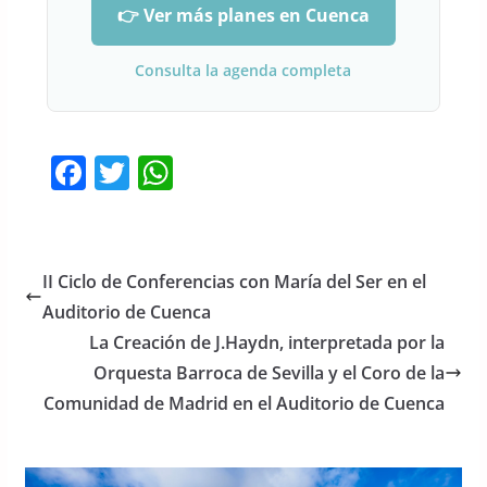
👉 Ver más planes en Cuenca
Consulta la agenda completa
F
T
W
a
w
h
c
itt
at
e
er
s
II Ciclo de Conferencias con María del Ser en el
b
A
Auditorio de Cuenca
o
p
La Creación de J.Haydn, interpretada por la
o
p
Orquesta Barroca de Sevilla y el Coro de la
Comunidad de Madrid en el Auditorio de Cuenca
k