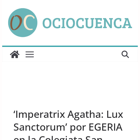
Saltar
al
contenido
UNCATEGORIZED
‘Imperatrix Agatha: Lux
Sanctorum’ por EGERIA
en la Colegiata San