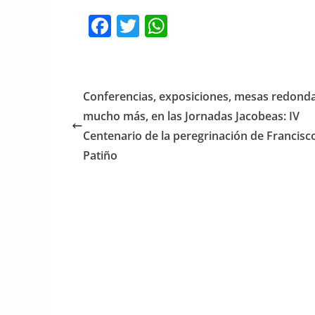
F
T
W
a
w
h
c
itt
at
e
er
s
Conferencias, exposiciones, mesas redonda
b
A
mucho más, en las Jornadas Jacobeas: IV
o
p
Centenario de la peregrinación de Francisc
o
p
Patiño
k