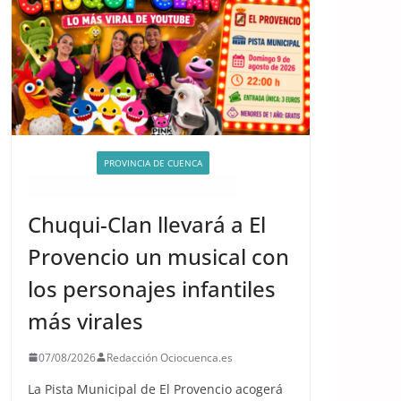
ACTIVIDADES
PROVINCIA DE CUENCA
QUÉ HACER EN CUENCA ESTE FIN DE SEMANA
Chuqui-Clan llevará a El
Provencio un musical con
los personajes infantiles
más virales
07/08/2026
Redacción Ociocuenca.es
La Pista Municipal de El Provencio acogerá