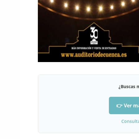
¿Buscas 
👉 Ver m
Consult