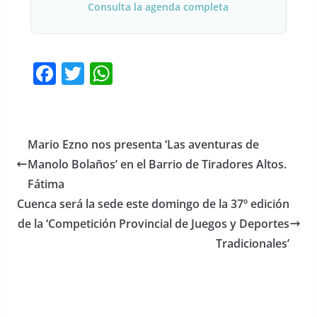
Consulta la agenda completa
F
T
W
a
w
h
c
itt
at
e
er
s
Mario Ezno nos presenta ‘Las aventuras de
b
A
Manolo Bolaños’ en el Barrio de Tiradores Altos.
o
p
Fátima
o
p
Cuenca será la sede este domingo de la 37º edición
de la ‘Competición Provincial de Juegos y Deportes
k
Tradicionales’