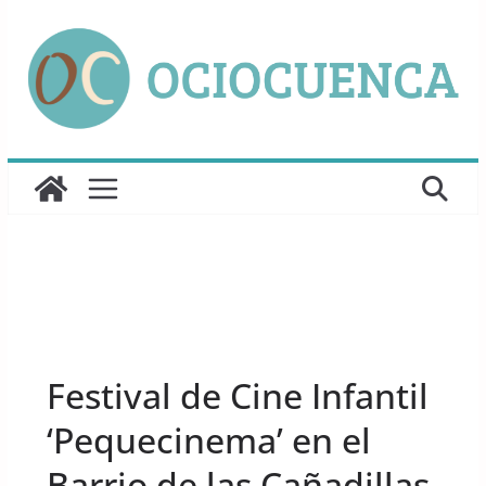
Saltar
al
contenido
UNCATEGORIZED
Festival de Cine Infantil
‘Pequecinema’ en el
Barrio de las Cañadillas