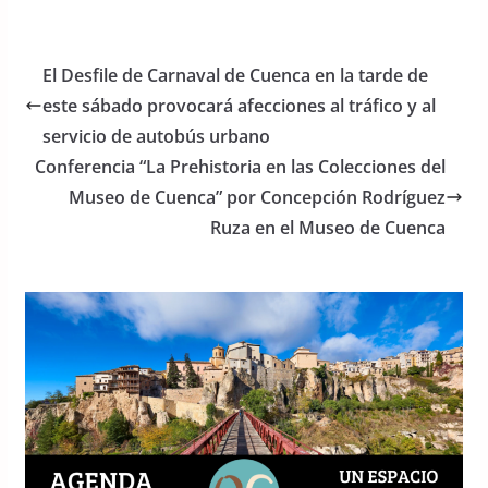
a
w
h
c
itt
at
e
er
s
El Desfile de Carnaval de Cuenca en la tarde de
b
A
este sábado provocará afecciones al tráfico y al
o
p
servicio de autobús urbano
o
p
Conferencia “La Prehistoria en las Colecciones del
Museo de Cuenca” por Concepción Rodríguez
k
Ruza en el Museo de Cuenca