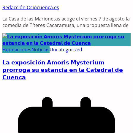
Redacción Ociocuenca.es
La Casa de las Marionetas acoge el viernes 7 de agosto la
comedia de Títeres Cacaramusa, una propuesta llena de
Exposiciones
Noticias
Uncategorized
𝗟𝗮 𝗲𝘅𝗽𝗼𝘀𝗶𝗰𝗶𝗼́𝗻 𝗔𝗺𝗼𝗿𝗶𝘀 𝗠𝘆𝘀𝘁𝗲𝗿𝗶𝘂𝗺
𝗽𝗿𝗼𝗿𝗿𝗼𝗴𝗮 𝘀𝘂 𝗲𝘀𝘁𝗮𝗻𝗰𝗶𝗮 𝗲𝗻 𝗹𝗮 𝗖𝗮𝘁𝗲𝗱𝗿𝗮𝗹 𝗱𝗲
𝗖𝘂𝗲𝗻𝗰𝗮