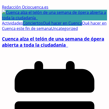
Redacción Ociocuenca.es
Actividades
Conciertos
Qué hacer en Cuenca
Qué hacer en
Cuenca este fin de semana
Uncategorized
Cuenca alza el telón de una semana de ópera
abierta a toda la ciudadanía