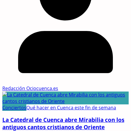
Redacción Ociocuenca.es
Conciertos
Qué hacer en Cuenca este fin de semana
La Catedral de Cuenca abre Mirabilia con los
antiguos cantos cristianos de Oriente