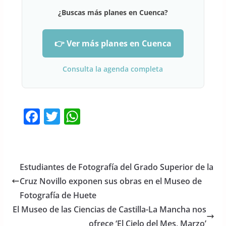
¿Buscas más planes en Cuenca?
👉 Ver más planes en Cuenca
Consulta la agenda completa
F
T
W
a
w
h
c
itt
at
e
er
s
Estudiantes de Fotografía del Grado Superior de la
b
A
Cruz Novillo exponen sus obras en el Museo de
o
p
Fotografía de Huete
o
p
El Museo de las Ciencias de Castilla-La Mancha nos
ofrece ‘El Cielo del Mes, Marzo’