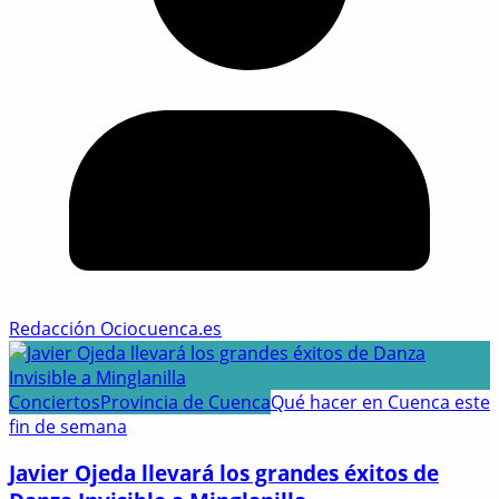
Redacción Ociocuenca.es
Conciertos
Provincia de Cuenca
Qué hacer en Cuenca este
fin de semana
Javier Ojeda llevará los grandes éxitos de