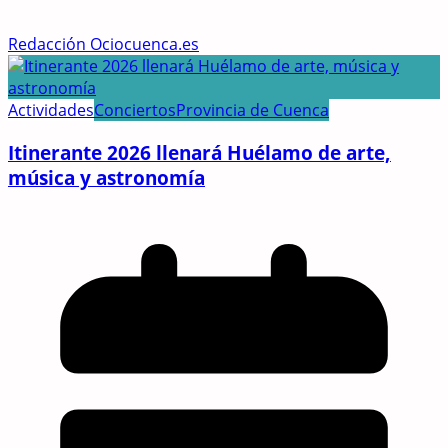
Redacción Ociocuenca.es
Actividades
Conciertos
Provincia de Cuenca
Itinerante 2026 llenará Huélamo de arte,
música y astronomía