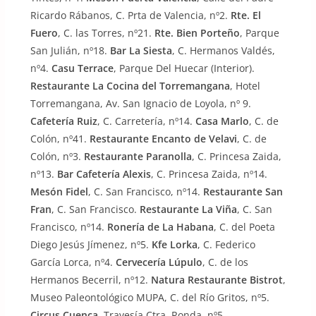
Ricardo Rábanos, C. Prta de Valencia, nº2.
Rte. El
Fuero
, C. las Torres, nº21.
Rte. Bien Porteño
, Parque
San Julián, nº18.
Bar La Siesta
, C. Hermanos Valdés,
nº4.
Casu Terrace
, Parque Del Huecar (Interior).
Restaurante La Cocina del Torremangana
, Hotel
Torremangana, Av. San Ignacio de Loyola, nº 9.
Cafetería Ruiz
, C. Carretería, nº14.
Casa Marlo
, C. de
Colón, nº41.
Restaurante Encanto de Velavi
, C. de
Colón, nº3.
Restaurante Paranolla
, C. Princesa Zaida,
nº13.
Bar Cafetería Alexis
, C. Princesa Zaida, nº14.
Mesón Fidel
, C. San Francisco, nº14.
Restaurante San
Fran
, C. San Francisco.
Restaurante La Viña
, C. San
Francisco, nº14.
Ronería de La Habana
, C. del Poeta
Diego Jesús Jímenez, nº5.
Kfe Lorka
, C. Federico
García Lorca, nº4.
Cervecería Lúpulo
, C. de los
Hermanos Becerril, nº12.
Natura Restaurante Bistrot
,
Museo Paleontológico MUPA, C. del Río Gritos, nº5.
Circus Cuenca
, Travesía Ctra. Ronda, nº5.