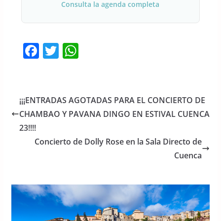
Consulta la agenda completa
F
T
W
a
w
h
c
itt
at
e
er
s
¡¡¡ENTRADAS AGOTADAS PARA EL CONCIERTO DE
b
A
CHAMBAO Y PAVANA DINGO EN ESTIVAL CUENCA
o
p
23!!!!
o
p
Concierto de Dolly Rose en la Sala Directo de
Cuenca
k