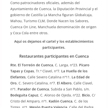
Como patrocinadores oficiales, además del
Ayuntamiento de Cuenca, la Diputación Provincial y el
gobierno de Castilla La Mancha figuran Globalcaja,
Mahou, Turismo CLM, Donde Nacen los Sabores,
Cuenca On Line, Manchuela denominación de origen
y Coca Cola entre otros.
Aquí os dejamos el cartel y los establecimientos
participantes.
Restaurantes participantes en Cuenca
Rte. El Torreón de Cuenca
, C. Larga, nº23.
Pícaro
Tapas y Copas
, Tr.ª Clavel, nº7.
La Huella de los
Elefantes
, Calle Severo Catalina nº11.
La Edad de
Oro
, C. Severo Catalina, nº7.
El Albero
, Calle Clavel,
nº1.
Parador de Cuenca
, Subida a San Pablo, s/n.
Bodeguita Capuz
, C. Alonso de Ojeda, nº22.
Bicio
, C/
Cristo del Amparo, nº1.
Kadón Cuenca
, C. de los
Tintes, nº1.
Mesón Puerta Valencia
, Calle del Padre