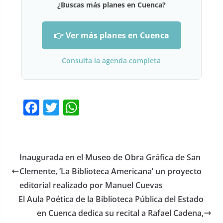
¿Buscas más planes en Cuenca?
👉 Ver más planes en Cuenca
Consulta la agenda completa
F
T
W
a
w
h
c
itt
at
e
er
s
Inaugurada en el Museo de Obra Gráfica de San
b
A
Clemente, ‘La Biblioteca Americana’ un proyecto
o
p
editorial realizado por Manuel Cuevas
o
p
El Aula Poética de la Biblioteca Pública del Estado
en Cuenca dedica su recital a Rafael Cadena,
k