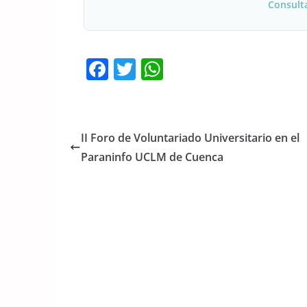
Consult
F
T
W
a
w
h
c
itt
at
e
er
s
II Foro de Voluntariado Universitario en el
b
A
Paraninfo UCLM de Cuenca
o
p
o
p
k