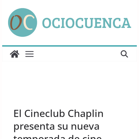
Saltar
al
contenido
UNCATEGORIZED
El Cineclub Chaplin
presenta su nueva
temporada de cine