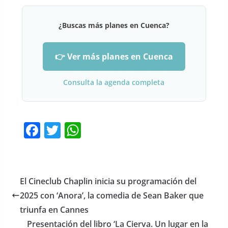
¿Buscas más planes en Cuenca?
👉 Ver más planes en Cuenca
Consulta la agenda completa
F
T
W
a
w
h
c
itt
at
e
er
s
El Cineclub Chaplin inicia su programación del
b
A
2025 con ‘Anora’, la comedia de Sean Baker que
o
p
triunfa en Cannes
o
p
Presentación del libro ‘La Cierva. Un lugar en la