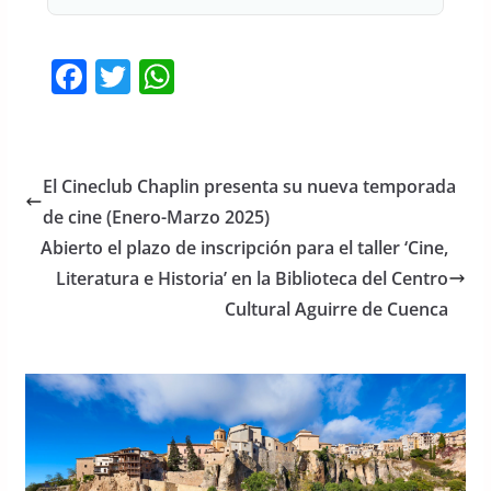
F
T
W
a
w
h
c
itt
at
e
er
s
El Cineclub Chaplin presenta su nueva temporada
b
A
de cine (Enero-Marzo 2025)
o
p
Abierto el plazo de inscripción para el taller ‘Cine,
o
p
Literatura e Historia’ en la Biblioteca del Centro
Cultural Aguirre de Cuenca
k