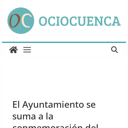
Saltar
al
contenido
UNCATEGORIZED
El Ayuntamiento se
suma a la
conmemoración del