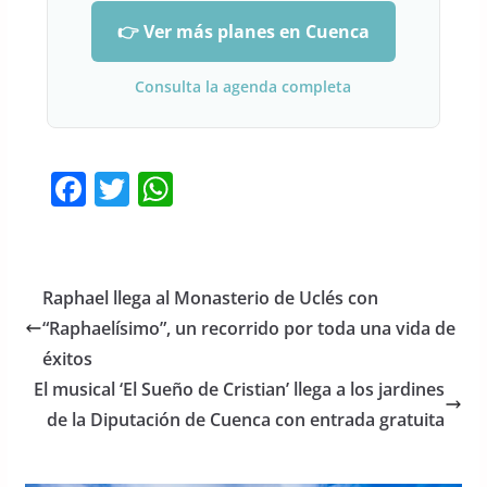
👉 Ver más planes en Cuenca
Consulta la agenda completa
F
T
W
a
w
h
c
itt
at
e
er
s
Raphael llega al Monasterio de Uclés con
b
A
“Raphaelísimo”, un recorrido por toda una vida de
o
p
éxitos
o
p
El musical ‘El Sueño de Cristian’ llega a los jardines
de la Diputación de Cuenca con entrada gratuita
k