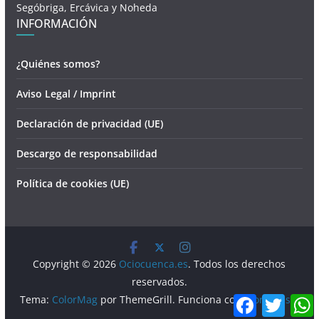
Segóbriga, Ercávica y Noheda
INFORMACIÓN
¿Quiénes somos?
Aviso Legal / Imprint
Declaración de privacidad (UE)
Descargo de responsabilidad
Política de cookies (UE)
Copyright © 2026
Ociocuenca.es
. Todos los derechos
reservados.
F
T
Tema:
ColorMag
por ThemeGrill. Funciona con
WordPress
.
a
w