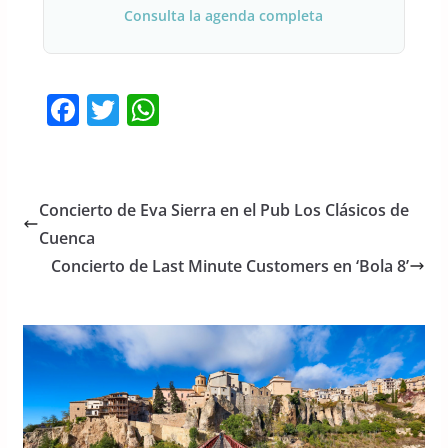
Consulta la agenda completa
F
T
W
a
w
h
c
itt
at
e
er
s
Concierto de Eva Sierra en el Pub Los Clásicos de
b
A
Cuenca
o
p
Concierto de Last Minute Customers en ‘Bola 8’
o
p
k