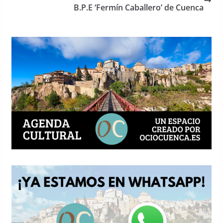
o
p
B.P.E ‘Fermín Caballero’ de Cuenca
k