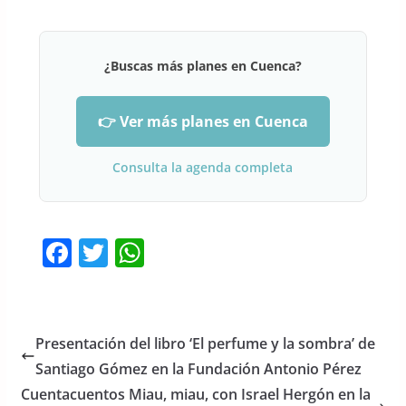
¿Buscas más planes en Cuenca?
👉 Ver más planes en Cuenca
Consulta la agenda completa
F
T
W
a
w
h
c
itt
at
e
er
s
Presentación del libro ‘El perfume y la sombra’ de
b
A
Santiago Gómez en la Fundación Antonio Pérez
o
p
Cuentacuentos Miau, miau, con Israel Hergón en la