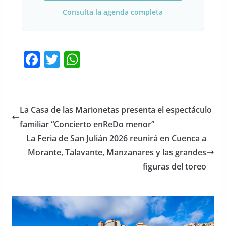
Consulta la agenda completa
F
T
W
a
w
h
c
itt
at
e
er
s
La Casa de las Marionetas presenta el espectáculo
b
A
familiar “Concierto enReDo menor”
o
p
La Feria de San Julián 2026 reunirá en Cuenca a
o
p
Morante, Talavante, Manzanares y las grandes
figuras del toreo
k