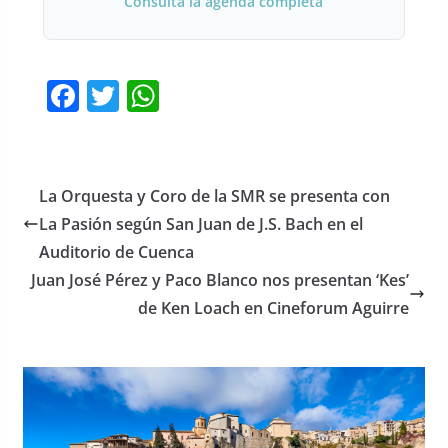
Consulta la agenda completa
F
T
W
a
w
h
c
itt
at
e
er
s
La Orquesta y Coro de la SMR se presenta con
b
A
La Pasión según San Juan de J.S. Bach en el
o
p
Auditorio de Cuenca
o
p
Juan José Pérez y Paco Blanco nos presentan ‘Kes’
de Ken Loach en Cineforum Aguirre
k