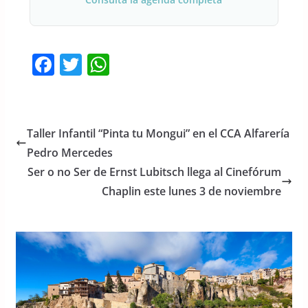
F
T
W
a
w
h
c
itt
at
e
er
s
Taller Infantil “Pinta tu Mongui” en el CCA Alfarería
b
A
Pedro Mercedes
o
p
Ser o no Ser de Ernst Lubitsch llega al Cinefórum
o
p
Chaplin este lunes 3 de noviembre
k