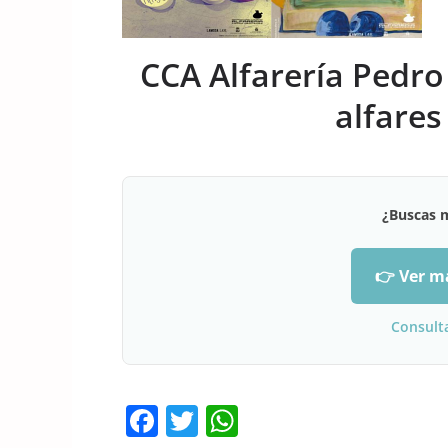
CCA Alfarería Pedro
alfares
¿Buscas 
👉 Ver m
Consult
F
T
W