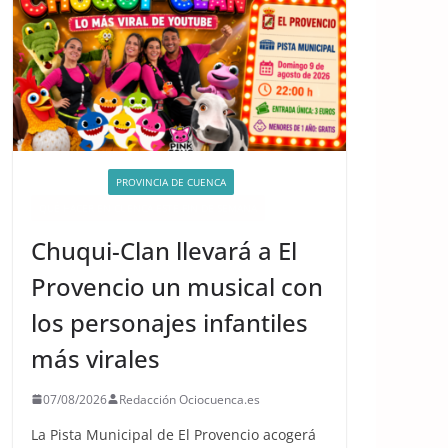
ACTIVIDADES
PROVINCIA DE CUENCA
QUÉ HACER EN CUENCA ESTE FIN DE SEMANA
Chuqui-Clan llevará a El
Provencio un musical con
los personajes infantiles
más virales
07/08/2026
Redacción Ociocuenca.es
La Pista Municipal de El Provencio acogerá