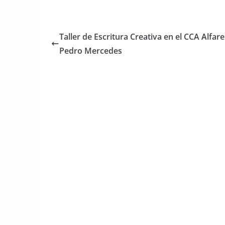
a
w
h
c
itt
at
e
er
s
Taller de Escritura Creativa en el CCA Alfare
b
A
Pedro Mercedes
o
p
o
p
k