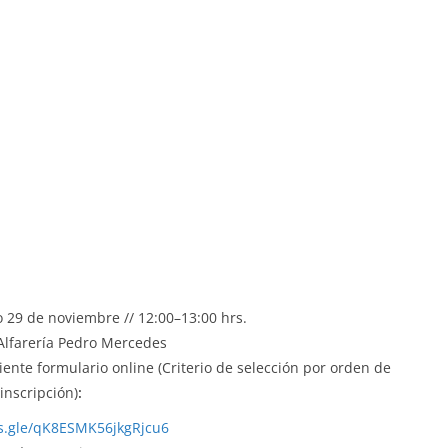
29 de noviembre // 12:00–13:00 hrs.
lfarería Pedro Mercedes
uiente formulario online
(Criterio de selección por orden de
inscripción)
:
ms.gle/qK8ESMK56jkgRjcu6