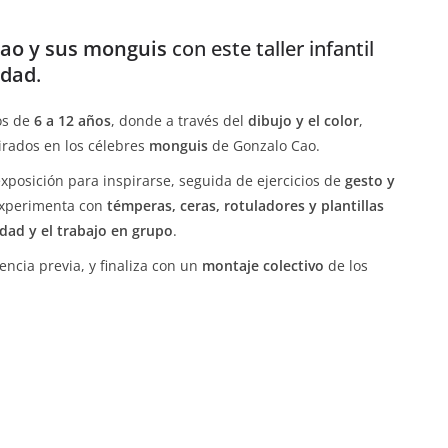
ao y sus monguis
con este taller infantil
idad
.
os de
6 a 12 años
, donde a través del
dibujo y el color
,
irados en los célebres
monguis
de Gonzalo Cao.
exposición para inspirarse, seguida de ejercicios de
gesto y
 experimenta con
témperas, ceras, rotuladores y plantillas
idad y el trabajo en grupo
.
encia previa, y finaliza con un
montaje colectivo
de los