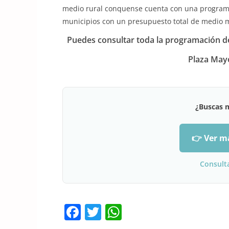
medio rural conquense cuenta con una programa
municipios con un presupuesto total de medio m
Puedes consultar toda la programación 
Plaza May
¿Buscas 
👉 Ver m
Consult
F
T
W
a
w
h