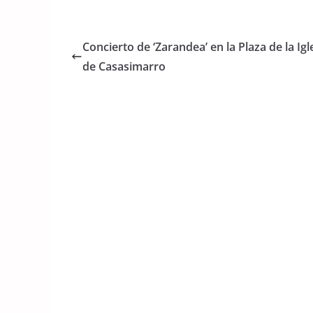
c
itt
at
e
er
s
Concierto de ‘Zarandea’ en la Plaza de la Igl
b
A
de Casasimarro
o
p
o
p
k