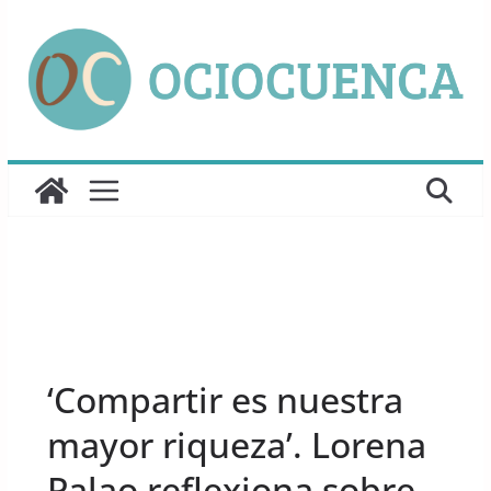
Saltar
al
contenido
UNCATEGORIZED
‘Compartir es nuestra
mayor riqueza’. Lorena
Palao reflexiona sobre