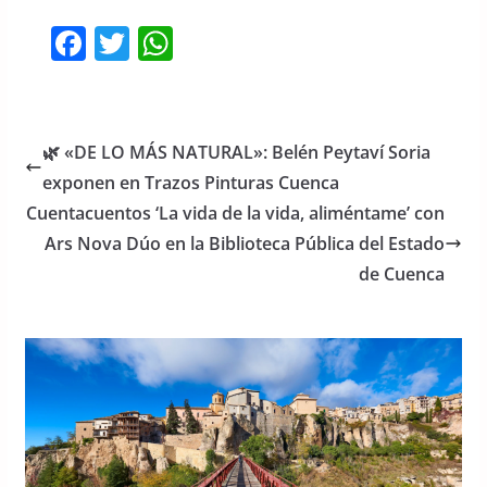
F
T
W
a
w
h
c
itt
at
e
er
s
🌿 «DE LO MÁS NATURAL»: Belén Peytaví Soria
b
A
exponen en Trazos Pinturas Cuenca
o
p
Cuentacuentos ‘La vida de la vida, aliméntame’ con
o
p
Ars Nova Dúo en la Biblioteca Pública del Estado
de Cuenca
k