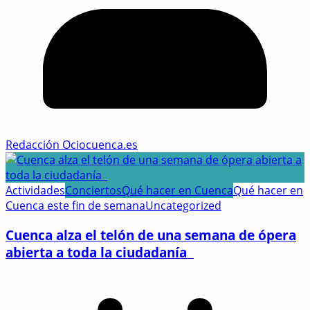
Redacción Ociocuenca.es
Actividades
Conciertos
Qué hacer en Cuenca
Qué hacer en
Cuenca este fin de semana
Uncategorized
Cuenca alza el telón de una semana de ópera
abierta a toda la ciudadanía