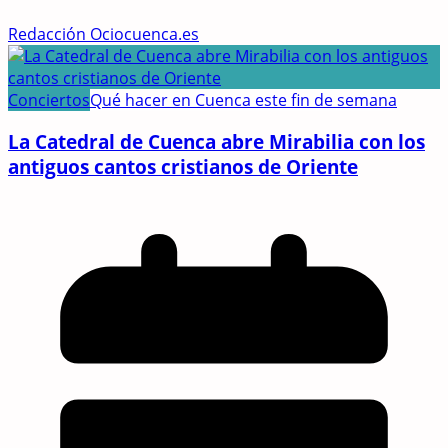
Redacción Ociocuenca.es
Conciertos
Qué hacer en Cuenca este fin de semana
La Catedral de Cuenca abre Mirabilia con los
antiguos cantos cristianos de Oriente