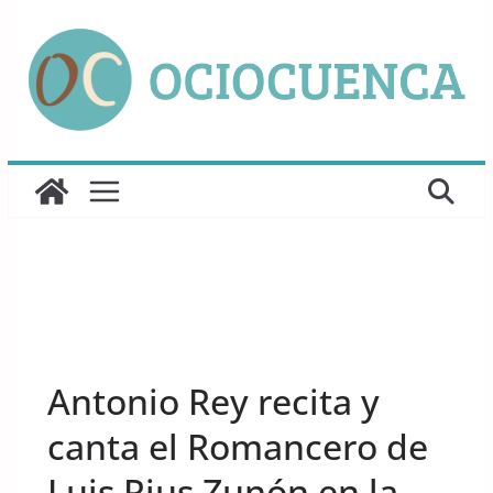
Saltar
al
contenido
UNCATEGORIZED
Antonio Rey recita y
canta el Romancero de
Luis Rius Zunón en la