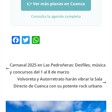
👉 Ver más planes en Cuenca
Consulta la agenda completa
F
T
W
a
w
h
c
itt
at
e
er
s
Carnaval 2025 en Las Pedroñeras: Desfiles, música
b
A
y concursos del 1 al 8 de marzo
o
p
Volvoreta y Autorretrato harán vibrar la Sala
o
p
Directo de Cuenca con su potente rock urbano
k